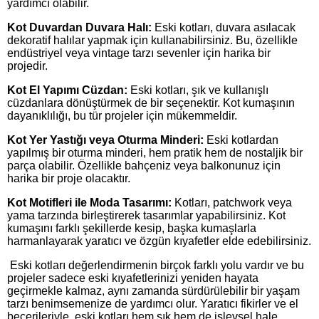
yardımcı olabilir.
Kot Duvardan Duvara Halı:
Eski kotları, duvara asılacak
dekoratif halılar yapmak için kullanabilirsiniz. Bu, özellikle
endüstriyel veya vintage tarzı sevenler için harika bir
projedir.
Kot El Yapımı Cüzdan:
Eski kotları, şık ve kullanışlı
cüzdanlara dönüştürmek de bir seçenektir. Kot kumaşının
dayanıklılığı, bu tür projeler için mükemmeldir.
Kot Yer Yastığı veya Oturma Minderi:
Eski kotlardan
yapılmış bir oturma minderi, hem pratik hem de nostaljik bir
parça olabilir. Özellikle bahçeniz veya balkonunuz için
harika bir proje olacaktır.
Kot Motifleri ile Moda Tasarımı:
Kotları, patchwork veya
yama tarzında birleştirerek tasarımlar yapabilirsiniz. Kot
kumaşını farklı şekillerde kesip, başka kumaşlarla
harmanlayarak yaratıcı ve özgün kıyafetler elde edebilirsiniz.
Eski kotları değerlendirmenin birçok farklı yolu vardır ve bu
projeler sadece eski kıyafetlerinizi yeniden hayata
geçirmekle kalmaz, aynı zamanda sürdürülebilir bir yaşam
tarzı benimsemenize de yardımcı olur. Yaratıcı fikirler ve el
becerileriyle, eski kotları hem şık hem de işlevsel hale