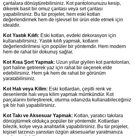
çantalara dönüştürebilirsiniz. Kot pantolonunuzu kesip,
dikerek basit bir omuz çantası veya sırt çantası
yapabilirsiniz. Bu tür projeler, hem eski kotları
değerlendirmek hem de işlevsel bir ürün elde etmek için
idealdir.
Kot Yastık Kılıfı:
Eski kotları, evdeki dekorasyon için
kullanabilirsiniz. Yastık kılıfı yapmak, kotların
değerlendirilmesi için popüler bir yöntemdir. Hem modern
hem de rahat bir dokunuş sağlar.
Kot Kısa Şort Yapmak:
Uzun yıllar giyilen kot pantolonları,
şort haline getirerek yaz için rahat bir seçenek elde
edebilirsiniz. Hem şık hem de rahat bir görünüm
yaratabilirsiniz.
Kot Halı veya Kilim:
Eski kotlardan, çeşitli renk ve
desenlerde halı veya kilim yapmak mümkündür. Kot
parçalarını birleştirerek, oturma odanızda kullanabileceğiniz
şık bir halı yapabilirsiniz.
Kot Takı ve Aksesuar Yapmak:
Kotları, yaratıcı takılara
dönüştürmek oldukça popüler bir yöntemdir. Kotlardan
bilezik, kolye veya anahtarlık yapabilirsiniz. Bu tür projeler,
kişisel tarzınızı yansıtan özgün aksesuarlar yaratmanıza