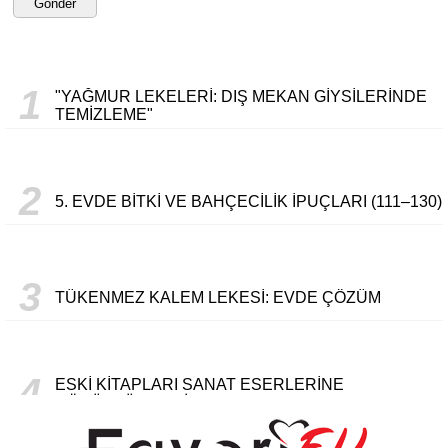
Gönder
1
"YAĞMUR LEKELERI: DIŞ MEKAN GIYSILERINDE
TEMIZLEME"
2
5. EVDE BITKI VE BAHÇECILIK İPUÇLARI (111–130)
3
TÜKENMEZ KALEM LEKESI: EVDE ÇÖZÜM
4
ESKI KITAPLARI SANAT ESERLERINE
DÖNÜŞTÜRMENIN YOLLARI