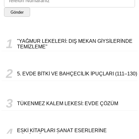
Gönder
1
"YAĞMUR LEKELERI: DIŞ MEKAN GIYSILERINDE
TEMIZLEME"
2
5. EVDE BITKI VE BAHÇECILIK İPUÇLARI (111–130)
3
TÜKENMEZ KALEM LEKESI: EVDE ÇÖZÜM
4
ESKI KITAPLARI SANAT ESERLERINE
DÖNÜŞTÜRMENIN YOLLARI