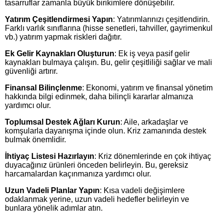
tasarruflar zamanla büyük birikimlere dönüşebilir.
Yatırım Çeşitlendirmesi Yapın
: Yatırımlarınızı çeşitlendirin.
Farklı varlık sınıflarına (hisse senetleri, tahviller, gayrimenkul
vb.) yatırım yapmak riskleri dağıtır.
Ek Gelir Kaynakları Oluşturun
: Ek iş veya pasif gelir
kaynakları bulmaya çalışın. Bu, gelir çeşitliliği sağlar ve mali
güvenliği artırır.
Finansal Bilinçlenme
: Ekonomi, yatırım ve finansal yönetim
hakkında bilgi edinmek, daha bilinçli kararlar almanıza
yardımcı olur.
Toplumsal Destek Ağları Kurun
: Aile, arkadaşlar ve
komşularla dayanışma içinde olun. Kriz zamanında destek
bulmak önemlidir.
İhtiyaç Listesi Hazırlayın
: Kriz dönemlerinde en çok ihtiyaç
duyacağınız ürünleri önceden belirleyin. Bu, gereksiz
harcamalardan kaçınmanıza yardımcı olur.
Uzun Vadeli Planlar Yapın
: Kısa vadeli değişimlere
odaklanmak yerine, uzun vadeli hedefler belirleyin ve
bunlara yönelik adımlar atın.