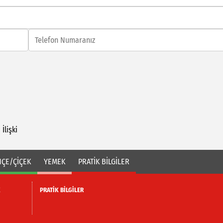
i
İlişki
ÇE/ÇİÇEK
YEMEK
PRATİK BİLGİLER
K
PRATİK BİLGİLER