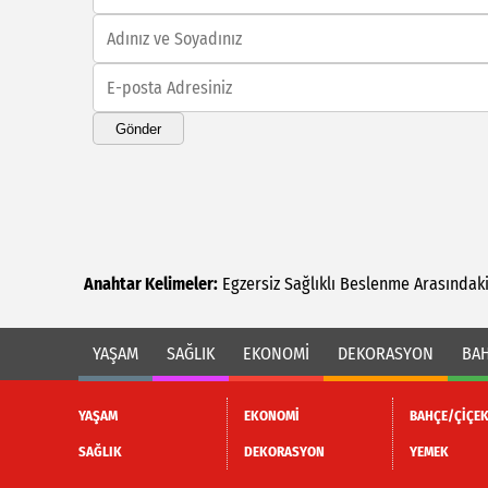
Gönder
Anahtar Kelimeler:
Egzersiz
Sağlıklı
Beslenme
Arasındak
YAŞAM
SAĞLIK
EKONOMİ
DEKORASYON
BAH
YAŞAM
EKONOMİ
BAHÇE/ÇİÇE
SAĞLIK
DEKORASYON
YEMEK