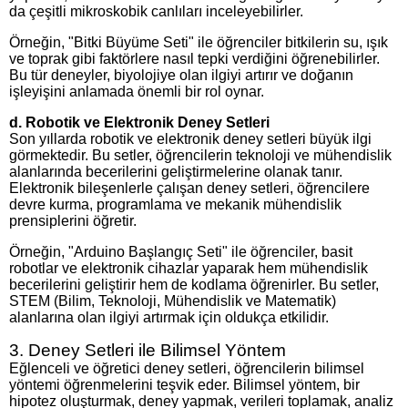
da çeşitli mikroskobik canlıları inceleyebilirler.
Örneğin, "Bitki Büyüme Seti" ile öğrenciler bitkilerin su, ışık
ve toprak gibi faktörlere nasıl tepki verdiğini öğrenebilirler.
Bu tür deneyler, biyolojiye olan ilgiyi artırır ve doğanın
işleyişini anlamada önemli bir rol oynar.
d.
Robotik ve Elektronik Deney Setleri
Son yıllarda robotik ve elektronik deney setleri büyük ilgi
görmektedir. Bu setler, öğrencilerin teknoloji ve mühendislik
alanlarında becerilerini geliştirmelerine olanak tanır.
Elektronik bileşenlerle çalışan deney setleri, öğrencilere
devre kurma, programlama ve mekanik mühendislik
prensiplerini öğretir.
Örneğin, "Arduino Başlangıç Seti" ile öğrenciler, basit
robotlar ve elektronik cihazlar yaparak hem mühendislik
becerilerini geliştirir hem de kodlama öğrenirler. Bu setler,
STEM (Bilim, Teknoloji, Mühendislik ve Matematik)
alanlarına olan ilgiyi artırmak için oldukça etkilidir.
3. Deney Setleri ile Bilimsel Yöntem
Eğlenceli ve öğretici deney setleri, öğrencilerin bilimsel
yöntemi öğrenmelerini teşvik eder. Bilimsel yöntem, bir
hipotez oluşturmak, deney yapmak, verileri toplamak, analiz