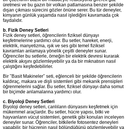
üretmesi ve bu gazın bir volkan patlamasına benzer şekilde
dışarı çıkması sürecini gözler önüne serer. Bu tür deneyler,
kimyanın günlük yaşamda nasıl işlediğini kavramada çok
faydalıdır.
b.
Fizik Deney Setleri
Fizik deney setleri, öğrencilerin fiziksel dünyayı
keşfetmelerine yardımcı olur. Bu setler, hareket, enerji,
elektrik, manyetizma, ışık ve ses gibi temel fiziksel
kavramları anlamaya yönelik çeşitli deneyler sunar.
Öğrenciler bu setlerle, örneğin bir elektrik devresi kurarak
elektrik akışını gözlemleyebilir ya da bir mıknatısın nasıl
çalıştığını keşfedebilirler.
Bir "Basit Makineler" seti, eğlenceli bir şekilde öğrencilerin
kaldıraç, makara ve dişli sistemleri gibi mekanik prensipleri
öğrenmelerini sağlar. Bu setler, fiziksel dünyayı daha somut
bir biçimde anlamalarına yardımcı olur.
c.
Biyoloji Deney Setleri
Biyoloji deney setleri, canlıların dünyasını keşfetmek için
mükemmel araçlardır. Bu setler, hücre yapısı, bitki ve
hayvanların vücut sistemleri, genetik gibi konuları inceleyen
deneyler sunar. Öğrenciler, bitkilerle fotosentez deneyleri
yapabilir, bir hücrenin nasıl bölündüğünü gözlemleyebilir ya