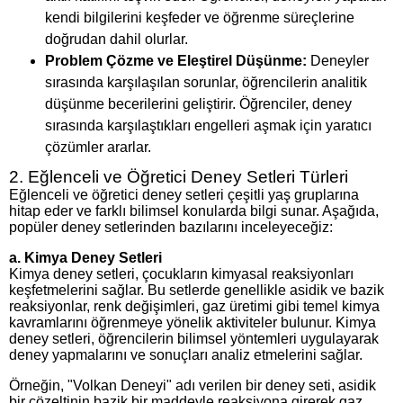
kendi bilgilerini keşfeder ve öğrenme süreçlerine
doğrudan dahil olurlar.
Problem Çözme ve Eleştirel Düşünme:
Deneyler
sırasında karşılaşılan sorunlar, öğrencilerin analitik
düşünme becerilerini geliştirir. Öğrenciler, deney
sırasında karşılaştıkları engelleri aşmak için yaratıcı
çözümler ararlar.
2. Eğlenceli ve Öğretici Deney Setleri Türleri
Eğlenceli ve öğretici deney setleri çeşitli yaş gruplarına
hitap eder ve farklı bilimsel konularda bilgi sunar. Aşağıda,
popüler deney setlerinden bazılarını inceleyeceğiz:
a.
Kimya Deney Setleri
Kimya deney setleri, çocukların kimyasal reaksiyonları
keşfetmelerini sağlar. Bu setlerde genellikle asidik ve bazik
reaksiyonlar, renk değişimleri, gaz üretimi gibi temel kimya
kavramlarını öğrenmeye yönelik aktiviteler bulunur. Kimya
deney setleri, öğrencilerin bilimsel yöntemleri uygulayarak
deney yapmalarını ve sonuçları analiz etmelerini sağlar.
Örneğin, "Volkan Deneyi" adı verilen bir deney seti, asidik
bir çözeltinin bazik bir maddeyle reaksiyona girerek gaz