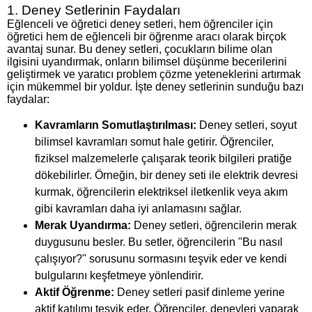
1. Deney Setlerinin Faydaları
Eğlenceli ve öğretici deney setleri, hem öğrenciler için
öğretici hem de eğlenceli bir öğrenme aracı olarak birçok
avantaj sunar. Bu deney setleri, çocukların bilime olan
ilgisini uyandırmak, onların bilimsel düşünme becerilerini
geliştirmek ve yaratıcı problem çözme yeteneklerini artırmak
için mükemmel bir yoldur. İşte deney setlerinin sunduğu bazı
faydalar:
Kavramların Somutlaştırılması:
Deney setleri, soyut
bilimsel kavramları somut hale getirir. Öğrenciler,
fiziksel malzemelerle çalışarak teorik bilgileri pratiğe
dökebilirler. Örneğin, bir deney seti ile elektrik devresi
kurmak, öğrencilerin elektriksel iletkenlik veya akım
gibi kavramları daha iyi anlamasını sağlar.
Merak Uyandırma:
Deney setleri, öğrencilerin merak
duygusunu besler. Bu setler, öğrencilerin "Bu nasıl
çalışıyor?" sorusunu sormasını teşvik eder ve kendi
bulgularını keşfetmeye yönlendirir.
Aktif Öğrenme:
Deney setleri pasif dinleme yerine
aktif katılımı teşvik eder. Öğrenciler, deneyleri yaparak