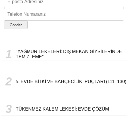
Gönder
1
"YAĞMUR LEKELERI: DIŞ MEKAN GIYSILERINDE
TEMIZLEME"
2
5. EVDE BITKI VE BAHÇECILIK İPUÇLARI (111–130)
3
TÜKENMEZ KALEM LEKESI: EVDE ÇÖZÜM