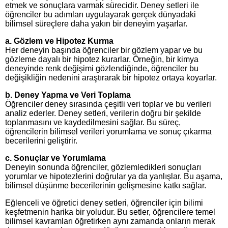
etmek ve sonuçlara varmak sürecidir. Deney setleri ile
öğrenciler bu adımları uygulayarak gerçek dünyadaki
bilimsel süreçlere daha yakın bir deneyim yaşarlar.
a.
Gözlem ve Hipotez Kurma
Her deneyin başında öğrenciler bir gözlem yapar ve bu
gözleme dayalı bir hipotez kurarlar. Örneğin, bir kimya
deneyinde renk değişimi gözlendiğinde, öğrenciler bu
değişikliğin nedenini araştırarak bir hipotez ortaya koyarlar.
b.
Deney Yapma ve Veri Toplama
Öğrenciler deney sırasında çeşitli veri toplar ve bu verileri
analiz ederler. Deney setleri, verilerin doğru bir şekilde
toplanmasını ve kaydedilmesini sağlar. Bu süreç,
öğrencilerin bilimsel verileri yorumlama ve sonuç çıkarma
becerilerini geliştirir.
c.
Sonuçlar ve Yorumlama
Deneyin sonunda öğrenciler, gözlemledikleri sonuçları
yorumlar ve hipotezlerini doğrular ya da yanlışlar. Bu aşama,
bilimsel düşünme becerilerinin gelişmesine katkı sağlar.
Eğlenceli ve öğretici deney setleri, öğrenciler için bilimi
keşfetmenin harika bir yoludur. Bu setler, öğrencilere temel
bilimsel kavramları öğretirken aynı zamanda onların merak