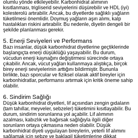
olumlu yönde etkileyebilir. Karbonhidrat alımının
kısıtlanması, trigliserid seviyelerini düşürebilir ve HDL (iyi)
kolesterolü artırabilir. Ancak, bu diyetlerde sağlıklı yağların
tüketilmesi önemlidir. Doymuş yağların aşırı alımı, kalp
hastalıkları riskini artırabilir. Bu nedenle, diyetin dengeli bir
şekilde planlanması gerekir.
5. Enerji Seviyeleri ve Performans
Bazı insanlar, düşük karbonhidrat diyetlerine geçtiklerinde
başlangıçta enerji düşüklüğü yaşayabilir. Bu durum,
vücudun enerji kaynağını değiştirmesi sürecinde ortaya
çıkabilir. Ancak, vücut yağları kullanmaya alıştıkça, birçok
birey enerji seviyelerinin arttığını bildirmiştir. Bununla
birlikte, bazı sporcular ve fiziksel olarak aktif bireyler için
karbonhidratlar, performansı artırmak için kritik öneme sahip
olabilir.
6. Sindirim Sağlığı
Düşük karbonhidrat diyetleri, lif açısından zengin gıdaların
(tam tahıllar, meyveler, sebzeler) tüketimini kısıtlayabilir. Bu
durum, sindirim sorunlarına yol açabilir. Lif alımının
azalması, kabızlık ve bağırsak sağlığıyla ilgili diğer
sorunların ortaya çıkmasına neden olabilir. Düşük
karbonhidrat diyeti uygulayan bireylerin, yeterli lif alımını
sağlamak için sebze ve baklagil tüketimlerine dikkat