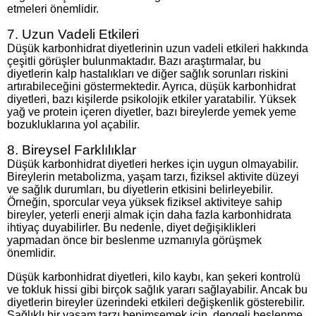
etmeleri önemlidir.
7. Uzun Vadeli Etkileri
Düşük karbonhidrat diyetlerinin uzun vadeli etkileri hakkında
çeşitli görüşler bulunmaktadır. Bazı araştırmalar, bu
diyetlerin kalp hastalıkları ve diğer sağlık sorunları riskini
artırabileceğini göstermektedir. Ayrıca, düşük karbonhidrat
diyetleri, bazı kişilerde psikolojik etkiler yaratabilir. Yüksek
yağ ve protein içeren diyetler, bazı bireylerde yemek yeme
bozukluklarına yol açabilir.
8. Bireysel Farklılıklar
Düşük karbonhidrat diyetleri herkes için uygun olmayabilir.
Bireylerin metabolizma, yaşam tarzı, fiziksel aktivite düzeyi
ve sağlık durumları, bu diyetlerin etkisini belirleyebilir.
Örneğin, sporcular veya yüksek fiziksel aktiviteye sahip
bireyler, yeterli enerji almak için daha fazla karbonhidrata
ihtiyaç duyabilirler. Bu nedenle, diyet değişiklikleri
yapmadan önce bir beslenme uzmanıyla görüşmek
önemlidir.
Düşük karbonhidrat diyetleri, kilo kaybı, kan şekeri kontrolü
ve tokluk hissi gibi birçok sağlık yararı sağlayabilir. Ancak bu
diyetlerin bireyler üzerindeki etkileri değişkenlik gösterebilir.
Sağlıklı bir yaşam tarzı benimsemek için, dengeli beslenme