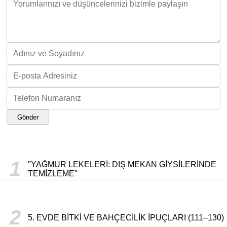
Gönder
1
"YAĞMUR LEKELERI: DIŞ MEKAN GIYSILERINDE
TEMIZLEME"
2
5. EVDE BITKI VE BAHÇECILIK İPUÇLARI (111–130)