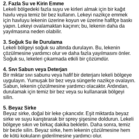
2. Fazla Su ve Kirin Emme
Lekeli bölgedeki fazla suyu ve kirleri almak için bir kağıt
havlu veya temiz bir bez kullanın. Lekeyi nazikçe emmek
için havluyu lekenin üzerine koyun ve üzerine hafifçe baskı
yapın. Lekeyi ovalamaktan kaçının; bu, lekenin daha da
yayılmasına neden olabilir.
3. Soğuk Su ile Durulama
Lekeli bölgeyi soğuk su altında durulayın. Bu, lekenin
çözülmesine yardımcı olur ve daha fazla yayılmasını önler.
Soğuk su, lekeleri çıkarmada etkili bir çözümdür.
4. Sıvı Sabun veya Deterjan
Bir miktar sıvı sabunu veya hafif bir deterjanı lekeli bölgeye
uygulayın. Yumuşak bir bez veya süngerle nazikçe ovalayın.
Sabun, lekenin çözülmesine yardımcı olacaktır. Ardından,
durulamak için temiz bir bez veya su kullanarak bölgeyi
silin.
5. Beyaz Sirke
Beyaz sirke, doğal bir leke çıkarıcıdır. Eşit miktarda beyaz
sirke ve suyu karıştırarak bir sprey şişesine doldurun. Lekeli
bölgeye sıkın ve birkaç dakika bekletin. Daha sonra, temiz
bir bezle silin. Beyaz sirke, hem lekenin çözülmesine hem
de kötü kokuların giderilmesine yardımcı olur.