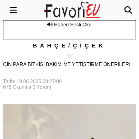
Haberi Sesli Oku
BAHÇE/ÇİÇEK
ÇIN PARA BITKISI BAKIMI VE YETIŞTIRME ÖNERILERI
Tarih: 19.06.2025 09:27:00
678 Okunma
0 Yorum