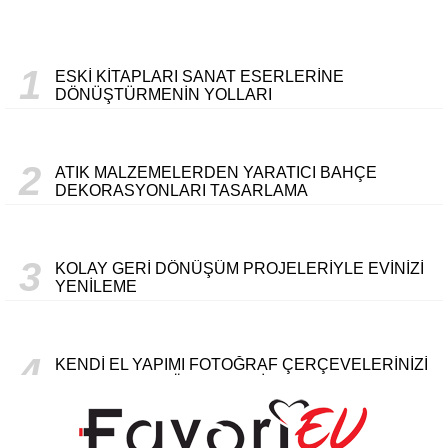
1
ESKI KITAPLARI SANAT ESERLERINE
DÖNÜŞTÜRMENIN YOLLARI
2
ATIK MALZEMELERDEN YARATICI BAHÇE
DEKORASYONLARI TASARLAMA
3
KOLAY GERI DÖNÜŞÜM PROJELERIYLE EVINIZI
YENILEME
4
KENDI EL YAPIMI FOTOĞRAF ÇERÇEVELERINIZI
OLUŞTURMA YÖNTEMLERI