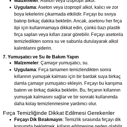
Malzemeler
: Aseton veya izopropil alkol.
Uygulama
: Aseton veya izopropil alkol, kalıcı ve zor
boya lekelerini çıkarmada etkilidir. Fırçayı bu sıvıya
batırıp birkaç dakika bekletin. Ancak, asetonu her fırça
tipi için kullanmamaya dikkat edin, çünkü bazı plastik
fırça sapları veya kılları zarar görebilir. Fırçayı asetonla
temizledikten sonra su ve sabunla durulayarak alkol
kalıntılarını giderin.
7.
Yumuşatıcı ve Su ile Bakım Yapın
Malzemeler
: Çamaşır yumuşatıcı, su.
Uygulama
: Fırça tamamen temizlendikten sonra
kıllarının yumuşak kalması için bir bardak suya birkaç
damla çamaşır yumuşatıcı ekleyin. Fırçayı bu karışıma
batırın ve birkaç dakika bekletin. Bu, fırçanın kıllarının
yumuşak kalmasını sağlar ve bir sonraki kullanımda
daha kolay temizlenmesine yardımcı olur.
Fırça Temizliğinde Dikkat Edilmesi Gerekenler
Fırçayı Dik Bırakmayın
: Temizlik sırasında fırçayı dik
konumda bekletmek, kılların eğilmesine neden olabilir.