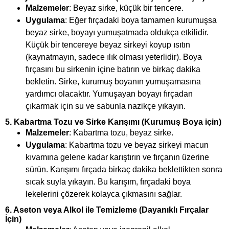
Malzemeler
: Beyaz sirke, küçük bir tencere.
Uygulama
: Eğer fırçadaki boya tamamen kurumuşsa
beyaz sirke, boyayı yumuşatmada oldukça etkilidir.
Küçük bir tencereye beyaz sirkeyi koyup ısıtın
(kaynatmayın, sadece ılık olması yeterlidir). Boya
fırçasını bu sirkenin içine batırın ve birkaç dakika
bekletin. Sirke, kurumuş boyanın yumuşamasına
yardımcı olacaktır. Yumuşayan boyayı fırçadan
çıkarmak için su ve sabunla nazikçe yıkayın.
5.
Kabartma Tozu ve Sirke Karışımı (Kurumuş Boya için)
Malzemeler
: Kabartma tozu, beyaz sirke.
Uygulama
: Kabartma tozu ve beyaz sirkeyi macun
kıvamına gelene kadar karıştırın ve fırçanın üzerine
sürün. Karışımı fırçada birkaç dakika beklettikten sonra
sıcak suyla yıkayın. Bu karışım, fırçadaki boya
lekelerini çözerek kolayca çıkmasını sağlar.
6.
Aseton veya Alkol ile Temizleme (Dayanıklı Fırçalar
İçin)