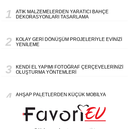
1
ATIK MALZEMELERDEN YARATICI BAHÇE
DEKORASYONLARI TASARLAMA
2
KOLAY GERI DÖNÜŞÜM PROJELERIYLE EVINIZI
YENILEME
3
KENDI EL YAPIMI FOTOĞRAF ÇERÇEVELERINIZI
OLUŞTURMA YÖNTEMLERI
4
AHŞAP PALETLERDEN KÜÇÜK MOBILYA
PROJELERI
5
ELEKTRIK FATURANIZI DÜŞÜRMENIN EN ETKILI
YOLLARI