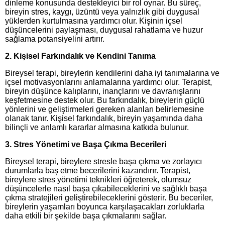
dinleme konusunda destekleyici bir rol oynar. Bu süreç,
bireyin stres, kaygı, üzüntü veya yalnızlık gibi duygusal
yüklerden kurtulmasına yardımcı olur. Kişinin içsel
düşüncelerini paylaşması, duygusal rahatlama ve huzur
sağlama potansiyelini artırır.
2. Kişisel Farkındalık ve Kendini Tanıma
Bireysel terapi, bireylerin kendilerini daha iyi tanımalarına ve
içsel motivasyonlarını anlamalarına yardımcı olur. Terapist,
bireyin düşünce kalıplarını, inançlarını ve davranışlarını
keşfetmesine destek olur. Bu farkındalık, bireylerin güçlü
yönlerini ve geliştirmeleri gereken alanları belirlemesine
olanak tanır. Kişisel farkındalık, bireyin yaşamında daha
bilinçli ve anlamlı kararlar almasına katkıda bulunur.
3. Stres Yönetimi ve Başa Çıkma Becerileri
Bireysel terapi, bireylere stresle başa çıkma ve zorlayıcı
durumlarla baş etme becerilerini kazandırır. Terapist,
bireylere stres yönetimi teknikleri öğreterek, olumsuz
düşüncelerle nasıl başa çıkabileceklerini ve sağlıklı başa
çıkma stratejileri geliştirebileceklerini gösterir. Bu beceriler,
bireylerin yaşamları boyunca karşılaşacakları zorluklarla
daha etkili bir şekilde başa çıkmalarını sağlar.