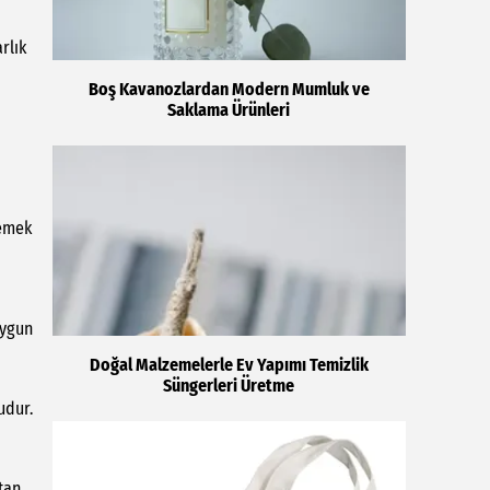
rlık
Boş Kavanozlardan Modern Mumluk ve
Saklama Ürünleri
yemek
uygun
Doğal Malzemelerle Ev Yapımı Temizlik
Süngerleri Üretme
udur.
tan