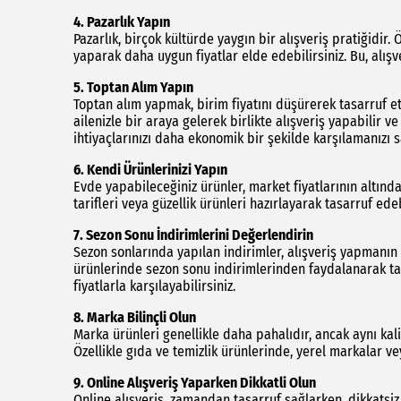
4.
Pazarlık Yapın
Pazarlık, birçok kültürde yaygın bir alışveriş pratiğidir.
yaparak daha uygun fiyatlar elde edebilirsiniz. Bu, alışv
5.
Toptan Alım Yapın
Toptan alım yapmak, birim fiyatını düşürerek tasarruf et
ailenizle bir araya gelerek birlikte alışveriş yapabilir 
ihtiyaçlarınızı daha ekonomik bir şekilde karşılamanızı s
6.
Kendi Ürünlerinizi Yapın
Evde yapabileceğiniz ürünler, market fiyatlarının altınd
tarifleri veya güzellik ürünleri hazırlayarak tasarruf ede
7.
Sezon Sonu İndirimlerini Değerlendirin
Sezon sonlarında yapılan indirimler, alışveriş yapmanın 
ürünlerinde sezon sonu indirimlerinden faydalanarak tasa
fiyatlarla karşılayabilirsiniz.
8.
Marka Bilinçli Olun
Marka ürünleri genellikle daha pahalıdır, ancak aynı kal
Özellikle gıda ve temizlik ürünlerinde, yerel markalar v
9.
Online Alışveriş Yaparken Dikkatli Olun
Online alışveriş, zamandan tasarruf sağlarken, dikkatsiz