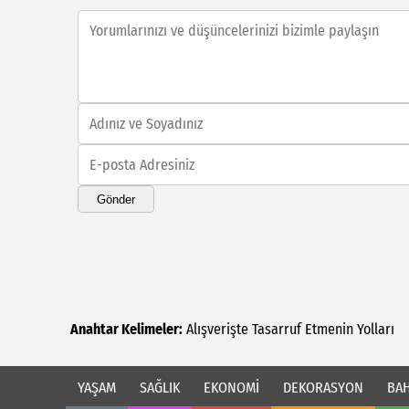
Gönder
Anahtar Kelimeler:
Alışverişte
Tasarruf
Etmenin
Yolları
YAŞAM
SAĞLIK
EKONOMİ
DEKORASYON
BAH