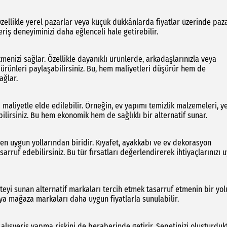
 Özellikle yerel pazarlar veya küçük dükkânlarda fiyatlar üzerinde paza
eriş deneyiminizi daha eğlenceli hale getirebilir.
menizi sağlar. Özellikle dayanıklı ürünlerde, arkadaşlarınızla veya
ve ürünleri paylaşabilirsiniz. Bu, hem maliyetleri düşürür hem de
ağlar.
a maliyetle elde edilebilir. Örneğin, ev yapımı temizlik malzemeleri, 
bilirsiniz. Bu hem ekonomik hem de sağlıklı bir alternatif sunar.
en uygun yollarından biridir. Kıyafet, ayakkabı ve ev dekorasyon
rruf edebilirsiniz. Bu tür fırsatları değerlendirerek ihtiyaçlarınızı 
iteyi sunan alternatif markaları tercih etmek tasarruf etmenin bir yol
eya mağaza markaları daha uygun fiyatlarla sunulabilir.
 alışveriş yapma riskini de beraberinde getirir. Sepetinizi oluşturduk