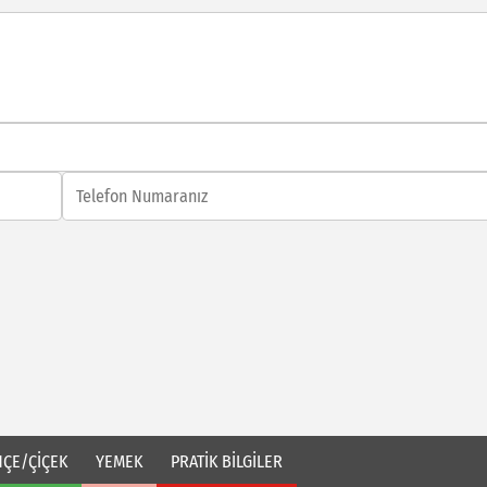
ÇE/ÇİÇEK
YEMEK
PRATİK BİLGİLER