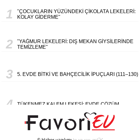
1
"ÇOCUKLARIN YÜZÜNDEKI ÇIKOLATA LEKELERI:
KOLAY GIDERME"
2
"YAĞMUR LEKELERI: DIŞ MEKAN GIYSILERINDE
TEMIZLEME"
3
5. EVDE BITKI VE BAHÇECILIK İPUÇLARI (111–130)
4
TÜKENMEZ KALEM LEKESI: EVDE ÇÖZÜM
5
ESKI KITAPLARI SANAT ESERLERINE
DÖNÜŞTÜRMENIN YOLLARI
© Haber yazılımı