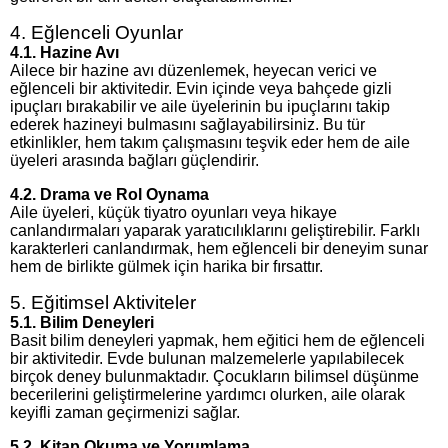
4. Eğlenceli Oyunlar
4.1. Hazine Avı
Ailece bir hazine avı düzenlemek, heyecan verici ve
eğlenceli bir aktivitedir. Evin içinde veya bahçede gizli
ipuçları bırakabilir ve aile üyelerinin bu ipuçlarını takip
ederek hazineyi bulmasını sağlayabilirsiniz. Bu tür
etkinlikler, hem takım çalışmasını teşvik eder hem de aile
üyeleri arasında bağları güçlendirir.
4.2. Drama ve Rol Oynama
Aile üyeleri, küçük tiyatro oyunları veya hikaye
canlandırmaları yaparak yaratıcılıklarını geliştirebilir. Farklı
karakterleri canlandırmak, hem eğlenceli bir deneyim sunar
hem de birlikte gülmek için harika bir fırsattır.
5. Eğitimsel Aktiviteler
5.1. Bilim Deneyleri
Basit bilim deneyleri yapmak, hem eğitici hem de eğlenceli
bir aktivitedir. Evde bulunan malzemelerle yapılabilecek
birçok deney bulunmaktadır. Çocukların bilimsel düşünme
becerilerini geliştirmelerine yardımcı olurken, aile olarak
keyifli zaman geçirmenizi sağlar.
5.2. Kitap Okuma ve Yorumlama