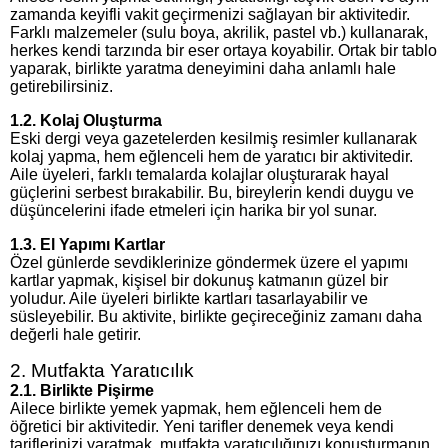
zamanda keyifli vakit geçirmenizi sağlayan bir aktivitedir.
Farklı malzemeler (sulu boya, akrilik, pastel vb.) kullanarak,
herkes kendi tarzında bir eser ortaya koyabilir. Ortak bir tablo
yaparak, birlikte yaratma deneyimini daha anlamlı hale
getirebilirsiniz.
1.2. Kolaj Oluşturma
Eski dergi veya gazetelerden kesilmiş resimler kullanarak
kolaj yapma, hem eğlenceli hem de yaratıcı bir aktivitedir.
Aile üyeleri, farklı temalarda kolajlar oluşturarak hayal
güçlerini serbest bırakabilir. Bu, bireylerin kendi duygu ve
düşüncelerini ifade etmeleri için harika bir yol sunar.
1.3. El Yapımı Kartlar
Özel günlerde sevdiklerinize göndermek üzere el yapımı
kartlar yapmak, kişisel bir dokunuş katmanın güzel bir
yoludur. Aile üyeleri birlikte kartları tasarlayabilir ve
süsleyebilir. Bu aktivite, birlikte geçireceğiniz zamanı daha
değerli hale getirir.
2. Mutfakta Yaratıcılık
2.1. Birlikte Pişirme
Ailece birlikte yemek yapmak, hem eğlenceli hem de
öğretici bir aktivitedir. Yeni tarifler denemek veya kendi
tariflerinizi yaratmak, mutfakta yaratıcılığınızı konuşturmanın