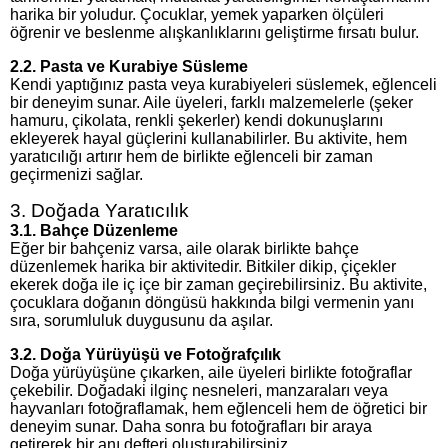
harika bir yoludur. Çocuklar, yemek yaparken ölçüleri
öğrenir ve beslenme alışkanlıklarını geliştirme fırsatı bulur.
2.2. Pasta ve Kurabiye Süsleme
Kendi yaptığınız pasta veya kurabiyeleri süslemek, eğlenceli
bir deneyim sunar. Aile üyeleri, farklı malzemelerle (şeker
hamuru, çikolata, renkli şekerler) kendi dokunuşlarını
ekleyerek hayal güçlerini kullanabilirler. Bu aktivite, hem
yaratıcılığı artırır hem de birlikte eğlenceli bir zaman
geçirmenizi sağlar.
3. Doğada Yaratıcılık
3.1. Bahçe Düzenleme
Eğer bir bahçeniz varsa, aile olarak birlikte bahçe
düzenlemek harika bir aktivitedir. Bitkiler dikip, çiçekler
ekerek doğa ile iç içe bir zaman geçirebilirsiniz. Bu aktivite,
çocuklara doğanın döngüsü hakkında bilgi vermenin yanı
sıra, sorumluluk duygusunu da aşılar.
3.2. Doğa Yürüyüşü ve Fotoğrafçılık
Doğa yürüyüşüne çıkarken, aile üyeleri birlikte fotoğraflar
çekebilir. Doğadaki ilginç nesneleri, manzaraları veya
hayvanları fotoğraflamak, hem eğlenceli hem de öğretici bir
deneyim sunar. Daha sonra bu fotoğrafları bir araya
getirerek bir anı defteri oluşturabilirsiniz.