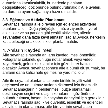
durumlarla karşılaşılabilir, bu nedenle planların
değişebileceği göz önünde bulundurulmalıdır. Aile üyeleri,
bu duruma uyum sağlamaya hazır olmalıdır.
3.3. Eğlence ve Aktivite Planlaması
Seyahat sırasında aile bireyleri için eğlenceli aktiviteler
planlanmalıdır. Doğa yürüyüşleri, müze ziyaretleri, yerel
etkinlikler ve su parkları gibi çeşitli aktiviteler, ailenin
seyahatten daha fazla keyif almasını sağlar. Ayrıca, herkesin
katılabileceği ortak etkinlikler planlanmalıdır.
4. Anıların Kaydedilmesi
Aile seyahati sırasında anıların kaydedilmesi önemlidir.
Fotoğraflar çekmek, günlüğe notlar almak veya video
kaydetmek, gelecekteki anılar için güzel birer hatıra
olacaktır. Ayrıca, seyahat sonrası aile albümü oluşturmak, bu
anıların daha kalıcı hale gelmesine yardımcı olur.
Aile ile seyahat planlama, ailenin birlikte keyifli vakit
geçirmesi ve unutulmaz anılar biriktirmesi için önemlidir.
Seyahat amaçlarının belirlenmesi, bütçe planlaması,
destinasyon seçimi ve ulaşım konularının göz önünde
bulundurulması, başarılı bir seyahat deneyimi için gereklidir.
Seyahat sırasında sağlık ve güvenlik, esneklik ve eğlenceli
aktivitelerin planlanması, aile bireylerinin seyahatten