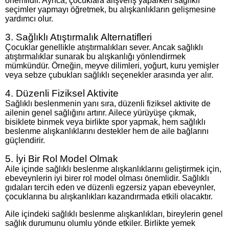
önemlidir. Ayrıca, çocuklara alışveriş yaparken sağlıklı
seçimler yapmayı öğretmek, bu alışkanlıkların gelişmesine
yardımcı olur.
3. Sağlıklı Atıştırmalık Alternatifleri
Çocuklar genellikle atıştırmalıkları sever. Ancak sağlıklı
atıştırmalıklar sunarak bu alışkanlığı yönlendirmek
mümkündür. Örneğin, meyve dilimleri, yoğurt, kuru yemişler
veya sebze çubukları sağlıklı seçenekler arasında yer alır.
4. Düzenli Fiziksel Aktivite
Sağlıklı beslenmenin yanı sıra, düzenli fiziksel aktivite de
ailenin genel sağlığını artırır. Ailece yürüyüşe çıkmak,
bisiklete binmek veya birlikte spor yapmak, hem sağlıklı
beslenme alışkanlıklarını destekler hem de aile bağlarını
güçlendirir.
5. İyi Bir Rol Model Olmak
Aile içinde sağlıklı beslenme alışkanlıklarını geliştirmek için,
ebeveynlerin iyi birer rol model olması önemlidir. Sağlıklı
gıdaları tercih eden ve düzenli egzersiz yapan ebeveynler,
çocuklarına bu alışkanlıkları kazandırmada etkili olacaktır.
Aile içindeki sağlıklı beslenme alışkanlıkları, bireylerin genel
sağlık durumunu olumlu yönde etkiler. Birlikte yemek