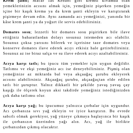
Krem Şanti;
Macar Tas Kebabı gibi kremsi kıvamda olan
yemeklerinizin acısını almak için, yemeğiniz pişerken yemeğin
içine bir kaşık krema ya da krem şanti ekleyin ve karıştırarak
pişirmeye devam edin. Aynı zamanda acı yemeğinizi, yanında bir
kâse krem şanti ya da yoğurt ile servis edebilirsiniz.
Domates sosu
; lezzetli bir domates sosu pişirirken bile ilave
ettiğiniz baharatlardan dolayı sosunuz istemeden acı olabilir.
Sosunuz çoksa yarısını bölerek ve içerisine taze domates veya
konserve domates ilave ederek acıyı etkisiz hale getirebilirsiniz.
Sosunuz az ise biraz salça ve su ilave ederek acıyı azaltabilirsiniz.
Acıya karşı tatlı;
bu ipucu tüm yemekler için uygun değildir.
Tatlımsı ve ekşi yemeğiniz acı ise deneyebilirsiniz. Pişmiş olan
yemeğinize az miktarda bal veya akçaağaç şurubu ekleyerek
acısını alabilirsiniz. Akçaağaç şurubu, akçaağaçtan elde edilen
tatlı bir şuruptur. Yalnız dikkatli bir şekilde yavaş yavaş çay
kaşığı ile ölçerek koyun aksi takdirde yemeğiniz istediğinizden
çok daha tatlımsı olur.
Acıya karşı yağ;
bu ipucumuz yalnızca çorbalar için uygundur.
Acı çorbanıza sıvı yağ ekleyin ve iyice karıştırın. Bu evrede
sabırlı olmak gerekiyor, yağ yüzeye çıkmaya başlayınca bir kaşık
ile çorbanızın üzerinden yağı alın. Acı, yağ ile birlikte
çorbanızdan çıkmış olacaktır.