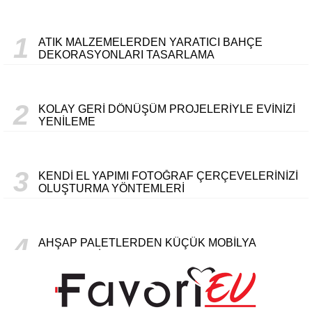
1
ATIK MALZEMELERDEN YARATICI BAHÇE
DEKORASYONLARI TASARLAMA
2
KOLAY GERI DÖNÜŞÜM PROJELERIYLE EVINIZI
YENILEME
3
KENDI EL YAPIMI FOTOĞRAF ÇERÇEVELERINIZI
OLUŞTURMA YÖNTEMLERI
4
AHŞAP PALETLERDEN KÜÇÜK MOBILYA
PROJELERI
ELEKTRIK FATURANIZI DÜŞÜRMENIN EN ETKILI