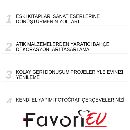
1
ESKI KITAPLARI SANAT ESERLERINE
DÖNÜŞTÜRMENIN YOLLARI
2
ATIK MALZEMELERDEN YARATICI BAHÇE
DEKORASYONLARI TASARLAMA
3
KOLAY GERI DÖNÜŞÜM PROJELERIYLE EVINIZI
YENILEME
4
KENDI EL YAPIMI FOTOĞRAF ÇERÇEVELERINIZI
OLUŞTURMA YÖNTEMLERI
AHŞAP PALETLERDEN KÜÇÜK MOBILYA