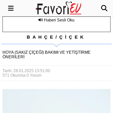
Haberi Sesli Oku
BAHÇE/ÇİÇEK
HOYA (SAKIZ ÇIÇEĞI) BAKIMI VE YETIŞTIRME
ÖNERILERI
Tarih: 28.01.2025 13:51:00
571 Okunma
0 Yorum