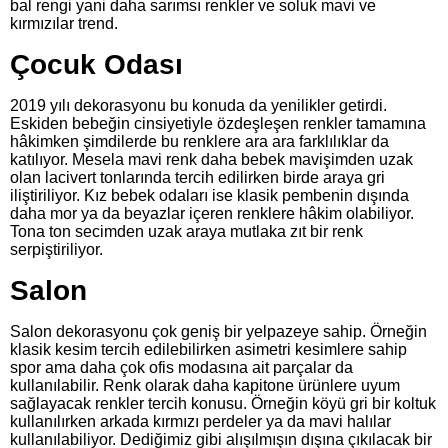
bal rengi yani daha sarımsı renkler ve soluk mavi ve
kırmızılar trend.
Çocuk Odası
2019 yılı dekorasyonu bu konuda da yenilikler getirdi.
Eskiden bebeğin cinsiyetiyle özdeşleşen renkler tamamına
hâkimken şimdilerde bu renklere ara ara farklılıklar da
katılıyor. Mesela mavi renk daha bebek mavişimden uzak
olan lacivert tonlarında tercih edilirken birde araya gri
iliştiriliyor. Kız bebek odaları ise klasik pembenin dışında
daha mor ya da beyazlar içeren renklere hâkim olabiliyor.
Tona ton secimden uzak araya mutlaka zıt bir renk
serpiştiriliyor.
Salon
Salon dekorasyonu çok geniş bir yelpazeye sahip. Örneğin
klasik kesim tercih edilebilirken asimetri kesimlere sahip
spor ama daha çok ofis modasına ait parçalar da
kullanılabilir. Renk olarak daha kapitone ürünlere uyum
sağlayacak renkler tercih konusu. Örneğin köyü gri bir koltuk
kullanılırken arkada kırmızı perdeler ya da mavi halılar
kullanılabiliyor. Dediğimiz gibi alışılmışın dışına çıkılacak bir